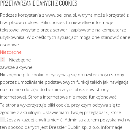
PRZETWARZANIE DANYCH Z COOKIES
Podczas korzystania z www.bellona.pl, witryna może korzystać z
tzw. plików cookies. Pliki cookies to niewielkie informacje
tekstowe, wysyłane przez serwer i zapisywane na komputerze
użytkownika. W określonych sytuacjach mogą one stanowić dane
osobowe
...
Niezbędne
Niezbędne
zawsze aktywne
Niezbędne pliki cookie przyczyniają się do użyteczności strony
poprzez umożliwianie podstawowych funkcji takich jak nawigacja
na stronie i dostęp do bezpiecznych obszarów strony
internetowej. Strona internetowa nie może funkcjonować
poprawnie bez tych ciasteczek.
Ta strona wykorzystuje pliki cookie, przy czym odbywa się to
Marketingowe
zgodnie z aktualnymi ustawieniami Twojej przeglądarki, które
Marketingowe
możesz w każdej chwili zmienić. Administratorem pozyskanych w
Marketingowe pliki cookie stosowane są w celu śledzenia
ten sposób danych jest Dressler Dublin sp. z o.o. Informacje