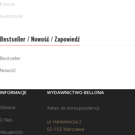
E-booki
Audiobooki
Bestseller / Nowość / Zapowiedź
Bestseller
Nowość
INFORMACJE
WYDAWNICTWO BELLONA
Główna
Adres do korespondencji
O Nas
ul. Hankiewicza 2
02-103 Warszawa
Aktualności