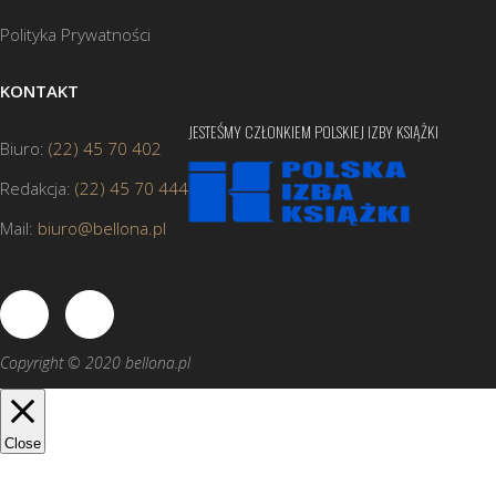
Polityka Prywatności
KONTAKT
JESTEŚMY CZŁONKIEM POLSKIEJ IZBY KSIĄŻKI
Biuro:
(22) 45 70 402
Redakcja:
(22) 45 70 444
Mail:
biuro@bellona.pl
Copyright © 2020 bellona.pl
Close