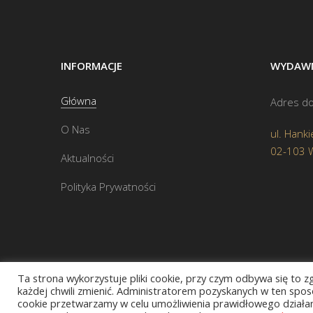
INFORMACJE
WYDAWN
Główna
Adres do
O Nas
ul. Hanki
02-103 
Aktualności
Polityka Prywatności
Ta strona wykorzystuje pliki cookie, przy czym odbywa się to 
każdej chwili zmienić. Administratorem pozyskanych w ten sposó
cookie przetwarzamy w celu umożliwienia prawidłowego działani