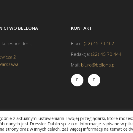
ICTWO BELLONA
KONTAKT
 korespondencji
Biuro:
(22) 45 70 402
Redakcja:
(22) 45 70 444
ewicza 2
Warszawa
Mail:
biuro@bellona.pl
zgodnie z aktualnymi ustawieniami Twojej przeglądarki, które możes
b danych jest Dressler Dublin sp. z o.o. Informacje zapisane w plik
a strony oraz w innych celach, zaś więcej informacji na temat celó