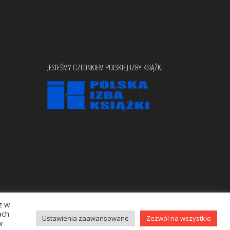
JESTEŚMY CZŁONKIEM POLSKIEJ IZBY KSIĄŻKI
z w
Copyright © 2020 bellona.pl
ach
Ustawienia zaawansowane
Zezwól na wszystkie
w