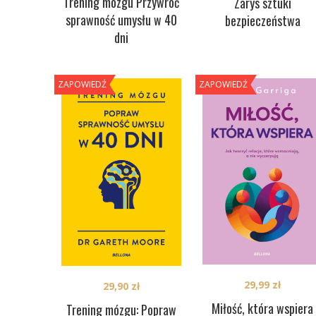
Trening mózgu Przywróć
Zarys sztuki
sprawność umysłu w 40
bezpieczeństwa
dni
ZAPOWIEDŹ
ZAPOWIEDŹ
29,99
zł
29,90
zł
Miłość, która wspiera
Trening mózgu: Popraw