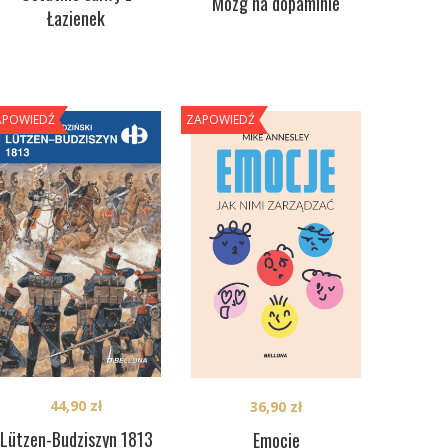
Mózg na dopaminie
Łazienek
APOWIEDŹ
ZAPOWIEDŹ
44,90
zł
36,90
zł
Lützen-Budziszyn 1813
Emocje