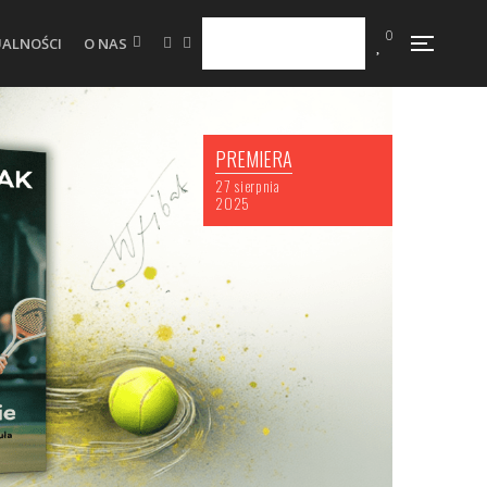
0
O NAS
ALNOŚCI
PREMIERA
27 sierpnia
2025