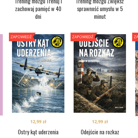
Trening mózgu Trenuj i
Trening mózgu Zwiększ
zachowaj pamięć w 40
sprawność umysłu w 5
dni
minut
ZAPOWIEDŹ
ZAPOWIEDŹ
Z
12,99
zł
12,99
zł
Ostry kąt uderzenia
Odejście na rozkaz